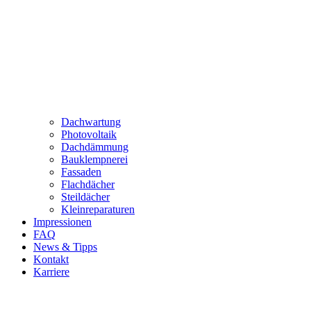
Dachwartung
Photovoltaik
Dachdämmung
Bauklempnerei
Fassaden
Flachdächer
Steildächer
Kleinreparaturen
Impressionen
FAQ
News & Tipps
Kontakt
Karriere